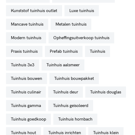
kunststof tuinhuis outlet
luxe tuinhuis
mancave tuinhuis
metalen tuinhuis
modern tuinhuis
opheffingsuitverkoop tuinhuis
praxis tuinhuis
prefab tuinhuis
tuinhuis
tuinhuis 3x3
tuinhuis aalsmeer
tuinhuis bouwen
tuinhuis bouwpakket
tuinhuis culinair
tuinhuis deur
tuinhuis douglas
tuinhuis gamma
tuinhuis geïsoleerd
tuinhuis goedkoop
tuinhuis hornbach
tuinhuis hout
tuinhuis inrichten
tuinhuis klein