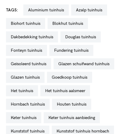
TAGS:
aluminium tuinhuis
azalp tuinhuis
biohort tuinhuis
blokhut tuinhuis
dakbedekking tuinhuis
douglas tuinhuis
fonteyn tuinhuis
fundering tuinhuis
geïsoleerd tuinhuis
glazen schuifwand tuinhuis
glazen tuinhuis
goedkoop tuinhuis
het tuinhuis
het tuinhuis aalsmeer
hornbach tuinhuis
houten tuinhuis
keter tuinhuis
keter tuinhuis aanbieding
kunststof tuinhuis
kunststof tuinhuis hornbach