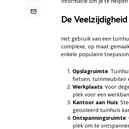
informatie om je te helpen 
De Veelzijdigheid
Het gebruik van een tuinhu
complexe, op maat gemaakte
enkele populaire toepassin
Opslagruimte
: Tuinhu
fietsen, tuinmeubilai
Werkplaats
: Voor deg
plek voor een werkban
Kantoor aan Huis
: St
geïsoleerd tuinhuis ka
Ontspanningsruimte
:
plek om te ontspannen 